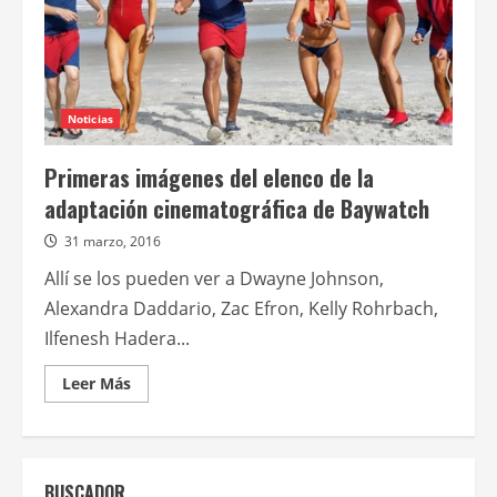
Noticias
Primeras imágenes del elenco de la
adaptación cinematográfica de Baywatch
31 marzo, 2016
Allí se los pueden ver a Dwayne Johnson,
Alexandra Daddario, Zac Efron, Kelly Rohrbach,
Ilfenesh Hadera...
Leer
Leer Más
más
acerca
de
Primeras
imágenes
del
BUSCADOR
elenco