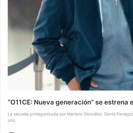
“O11CE: Nueva generación” se estrena e
La secuela protagonizada por Mariano González, David Penagos 
uno.