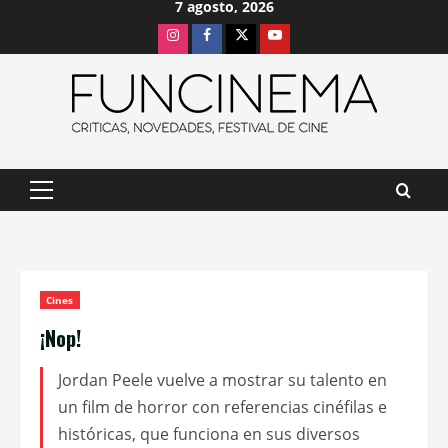
7 agosto, 2026
Saltar
Instagram
Facebook
X
Youtube
al
contenido
Menú
principal
Cines
¡Nop!
Jordan Peele vuelve a mostrar su talento en
un film de horror con referencias cinéfilas e
históricas, que funciona en sus diversos