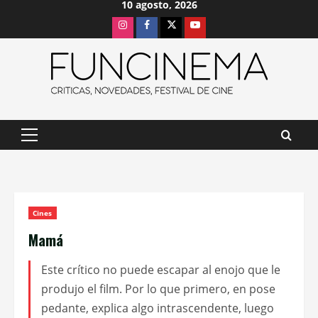
10 agosto, 2026
Saltar
Instagram
Facebook
X
Youtube
al
contenido
Menú
principal
Cines
Mamá
Este crítico no puede escapar al enojo que le
produjo el film. Por lo que primero, en pose
pedante, explica algo intrascendente, luego