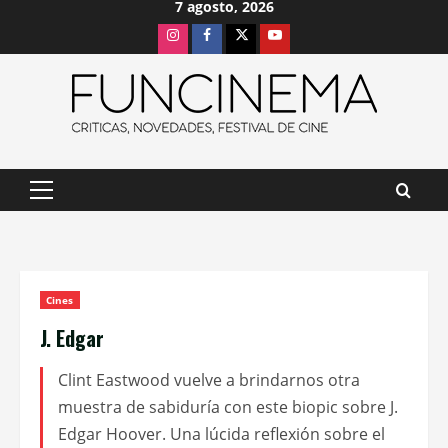
7 agosto, 2026
Saltar
Instagram
Facebook
X
Youtube
al
contenido
Menú
principal
Cines
J. Edgar
Clint Eastwood vuelve a brindarnos otra
muestra de sabiduría con este biopic sobre J.
Edgar Hoover. Una lúcida reflexión sobre el