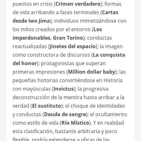
puestos en crisis (
Crimen verdadero
); formas
de vida arribando a faces terminales (
Cartas
desde Iwo Jima
); individuos mimetizándose con
los mitos creados por el entorno (
Los
imperdonables
,
Gran Torino
); conductas
reactualizadas (
Jinetes del espacio
); la imagen
como constructora de discursos (
La conquista
del honor
); protagonistas que superan
primeras impresiones (
Million dollar baby
); las
pequeñas historias convirtiéndose en Historia
con mayúsculas (
Invictus
); la progresiva
deconstrucción de la mentira hasta arribar a la
verdad (
El sustituto
); el choque de identidades
y conductas (
Deuda de sangre
); el ocultamiento
como estilo de vida (
Río Místico
). Y en realidad
esta clasificación, bastante arbitraria y poco
flexible, podría extenderse a obras de las